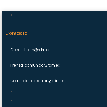
Contacto:
General: rdm@rdm.es
Prensa: comunica@rdm.es
Comercial: direccion@rdm.es