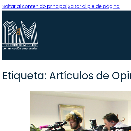
Saltar al contenido principal
Saltar al pie de página
Quiénes somos
Qué hacemos
Etiqueta:
Artículos de Opi
Experiencia
Servicios
Clientes
Blog
Contacto