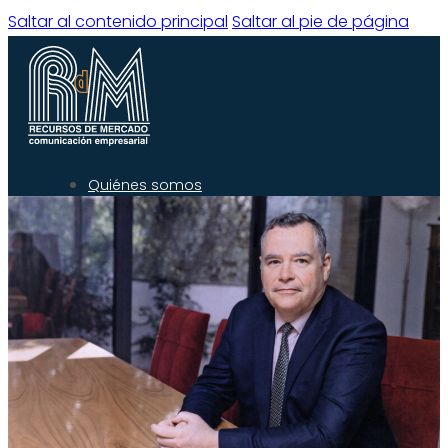
Saltar al contenido principal
Saltar al pie de página
Quiénes somos
Qué hacemos
Experiencia
Servicios
Clientes
Blog
Contacto
Quiénes Somos