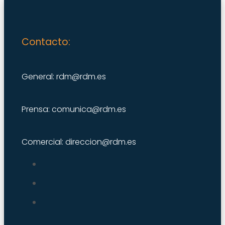
Contacto:
General: rdm@rdm.es
Prensa: comunica@rdm.es
Comercial: direccion@rdm.es