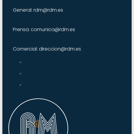
General: rdm@rdm.es
Prensa: comunica@rdm.es
Comercial: direccion@rdm.es