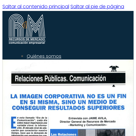
Saltar al contenido principal
Saltar al pie de página
Quiénes somos
Qué hacemos
Experiencia
Servicios
Clientes
Blog
Contacto
Quiénes Somos