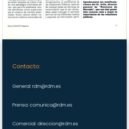
Contacto:
General: rdm@rdm.es
Prensa: comunica@rdm.es
Comercial: direccion@rdm.es